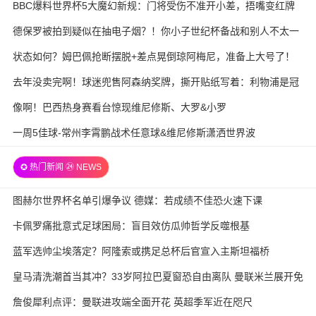
BBC爆料世界杯5大魔幻新规：门将受伤不准开小差，捂嘴变红牌
德保罗被拍到疑似在抽电子烟？！你小子世纪杯备战和别人不太一
样
状态如何？姆巴佩抢断摆脱+差点晃倒琼阿梅尼，准备上大号了！
去年没卖完啊！球迷兜售阿森纳奖牌，撕开贴纸写着：利物浦是冠
军
像啊！巴西热身赛看台惊现维尼修斯、大罗&小罗
一周5佳球-常州李霄鹏战术任意球&维尼修斯潇洒世界波
✪ 热门新闻 ㉔ NEWS
图赫尔世界杯名单引爆争议 德媒：若成绩不佳恐火速下课
卡佩罗痛批意式足球困局：盲目效仿瓜帅哲学反噬根基
蓝军选帅尘埃落定？阿隆索或携足总杯后官宣入主斯坦福桥
皇马清洗潮首当其冲？33岁阿拉巴夏窗恐自由离队 曼联米兰展开免
签争夺战
詹俊犀利点评：曼联进攻端全面开花 英超季军近在咫尺