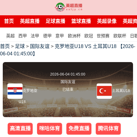
首页
英超直播
足球直播
篮球直播
英超录像
英超
英超
西甲
法甲
德甲
意甲
欧洲杯
欧冠
世预赛
欧联杯
日
首页
>
足球
>
国际友谊
>
克罗地亚U18 VS 土耳其U18 【2026-
06-04 01:45:00】
2026-06-04 01:45:00
国际友谊
已结束
克罗地亚
土耳其U18
U18
高清直播
咪咕体育
免费直播
腾讯体育