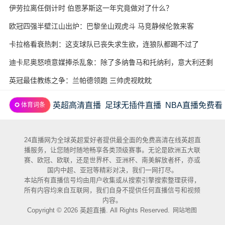
伊劳拉离任倒计时 伯恩茅斯这一年究竟做对了什么？
欧冠四强半壁江山出炉：巴黎坐山观虎斗 马竞静候伦敦来客
卡拉格看衰热刺：这支球队已丧失求生欲，连狼队都踢不过了
迪卡尼奥怒喷意媒捧杀乱象：除了多纳鲁马和托纳利，意大利还剩
几个真球星？
英冠最佳教练之争：兰帕德领跑 三帅虎视眈眈
英超高清直播
足球无插件直播
NBA直播免费看
✪ 体育词条
24直播网为全球英超爱好者提供最全面的免费高清在线英超直
播服务，让您随时随地畅享各类顶级赛事。无论是欧洲五大联
赛、欧冠、欧联，还是世界杯、亚洲杯、南美解放者杯，亦或
国内中超、亚冠等精彩对决，我们一网打尽。
本站所有直播信号均由用户收集或从搜索引擎搜索整理获得，
所有内容均来自互联网，我们自身不提供任何直播信号和视频
内容。
Copyright © 2026 英超直播. All Rights Reserved.
网站地图