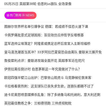
05月25日 英超第38轮 伯恩利vs狼队 全场录像
✪ 热门新闻 ㉔ NEWS
图赫尔世界杯名单引爆争议 德媒：若成绩不佳恐火速下课
卡佩罗痛批意式足球困局：盲目效仿瓜帅哲学反噬根基
蓝军选帅尘埃落定？阿隆索或携足总杯后官宣入主斯坦福桥
皇马清洗潮首当其冲？33岁阿拉巴夏窗恐自由离队 曼联米兰展开免
签争夺战
詹俊犀利点评：曼联进攻端全面开花 英超季军近在咫尺
伊劳拉离任倒计时 伯恩茅斯这一年究竟做对了什么？
欧冠四强半壁江山出炉：巴黎坐山观虎斗 马竞静候伦敦来客
卡拉格看衰热刺：这支球队已丧失求生欲，连狼队都踢不过了
迪卡尼奥怒喷意媒捧杀乱象：除了多纳鲁马和托纳利，意大利还剩
几个真球星？
英冠最佳教练之争：兰帕德领跑 三帅虎视眈眈