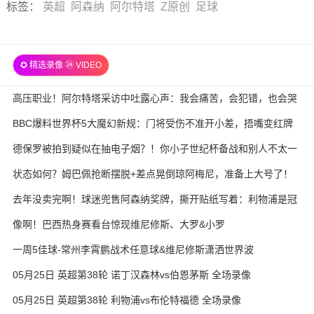
标签
：
英超
阿森纳
阿尔特塔
Z原创
足球
✪ 精选录像 ㉔ VIDEO
高压职业！阿尔特塔采访中吐露心声：我会痛苦，会犯错，也会哭
BBC爆料世界杯5大魔幻新规：门将受伤不准开小差，捂嘴变红牌
德保罗被拍到疑似在抽电子烟？！你小子世纪杯备战和别人不太一
样
状态如何？姆巴佩抢断摆脱+差点晃倒琼阿梅尼，准备上大号了！
去年没卖完啊！球迷兜售阿森纳奖牌，撕开贴纸写着：利物浦是冠
军
像啊！巴西热身赛看台惊现维尼修斯、大罗&小罗
一周5佳球-常州李霄鹏战术任意球&维尼修斯潇洒世界波
05月25日 英超第38轮 诺丁汉森林vs伯恩茅斯 全场录像
05月25日 英超第38轮 利物浦vs布伦特福德 全场录像