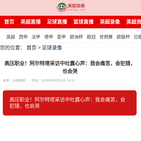
首页
英超直播
足球直播
篮球直播
英超录像
英超
英超
西甲
法甲
德甲
意甲
欧洲杯
欧冠
世预赛
欧联杯
日
您的位置：
首页
>
足球录像
高压职业！阿尔特塔采访中吐露心声：我会痛苦，会犯错，
也会哭
来源：24直播网
时间：2026年06月01日 18:01
高压职业！阿尔特塔采访中吐露心声：我会痛苦，会
犯错，也会哭