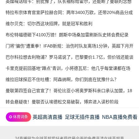
英媒喊话纽卡：别犹豫了，队长袖标给霍尔，还能断了曼联的念想
特拉布宗体育官宣萨拉赫合同：两年3400万欧，还带20%商品分成
维尔贝克：切尔西这块招牌，就是冠军和胜利
布伦特福德砸下4100万镑！朗斯中场桑加雷刷新队史转会费纪录
门将“骗伤”遭重拳！IFAB新规：治伤时队友离场1分钟，英超下月开
试
巴尔科拉想去利物浦？罗马诺说了，巴黎要价1.7亿，但价钱还能谈
卡里克提前回基地“蹲点”青训，小将德瓦尼：他几乎每堂课都在场
边
维拉旧球探忍不住吐槽：阿森纳啊，你们到底在犹豫什么？
曼联第四签自己官宣了！哥伦比亚小将奥罗斯科亲口承认加盟，18
岁生日当天完成转会
转会悬疑夜！曼联否认埃德松交易破裂，博弈进入读秒阶段
英超高清直播
足球无插件直播
NBA直播免费看
✪ 体育词条
24直播网为全球英超爱好者提供最全面的免费高清在线英超直