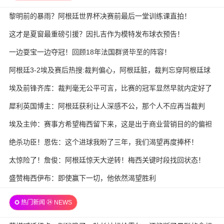
黎明前的暴雨？阿根廷世界杯决赛前最后一堂训练课直拍！
这才是夏窗最重磅引援？因扎吉作为模特发布球衣预告！
一边耍宝一边夺冠！回顾18年法国群贤毕至的阵容！
阿根廷3-2埃及赛后热搜:裁判偏心，阿根廷脏，裁判忘穿阿根廷球
衣
埃及前锋齐库：裁判毫无公平可言，比赛的冠军显然早就内定好了
犀利英国博主：阿根廷获利让人深感不公，那个人不应再当裁判
埃及主帅：赛事方希望梅西留下来，这是出于商业营销目的的偏袒
绝杀功臣！恩佐：这个进球我盼了三年，我们渴望再度捧杯！
太惊险了！詹俊：阿根廷惊天大逆转！梅西关键时段找回状态！
盛赞梅西伊布：即使赢下一切，他依然渴望胜利
✪ 热门新闻 ㉔ NEWS