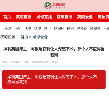
首页
英超直播
足球直播
篮球直播
英超录像
英超
英超
西甲
法甲
德甲
意甲
欧洲杯
欧冠
世预赛
欧联杯
日
您的位置：
首页
>
足球录像
犀利英国博主：阿根廷获利让人深感不公，那个人不应再当
裁判
来源：24直播网
时间：2026年07月08日 09:00
犀利英国博主：阿根廷获利让人深感不公，那个人不
应再当裁判