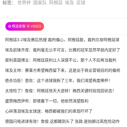
标签
：
世界杯
国家队
阿根廷
埃及
足球
✪ 精选录像 ㉔ VIDEO
阿根廷3-2埃及赛后热搜:裁判偏心，阿根廷脏，裁判忘穿阿根廷球
衣
埃及前锋齐库：裁判毫无公平可言，比赛的冠军显然早就内定好了
犀利英国博主：阿根廷获利让人深感不公，那个人不应再当裁判
埃及主帅：赛事方希望梅西留下来，这是出于商业营销目的的偏袒
绝杀功臣！恩佐：这个进球我盼了三年，我们渴望再度捧杯！
太惊险了！詹俊：阿根廷惊天大逆转！梅西关键时段找回状态！
盛赞梅西伊布：即使赢下一切，他依然渴望胜利
心碎落泪埃及女球迷：梅西都被我们的表现吓坏了
德国闪电进球有效！詹俊:这都踢到头了 张路:是抬脚过高危险动作