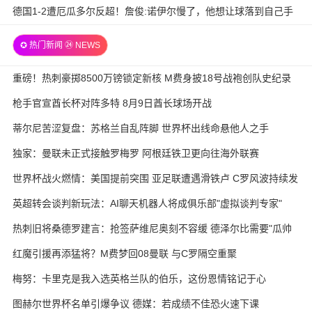
德国1-2遭厄瓜多尔反超！詹俊:诺伊尔慢了，他想让球落到自己手
里
✪ 热门新闻 ㉔ NEWS
重磅！热刺豪掷8500万镑锁定新核 M费身披18号战袍创队史纪录
枪手官宣酋长杯对阵多特 8月9日酋长球场开战
蒂尔尼苦涩复盘：苏格兰自乱阵脚 世界杯出线命悬他人之手
独家：曼联未正式接触罗梅罗 阿根廷铁卫更向往海外联赛
世界杯战火燃情：美国提前突围 亚足联遭遇滑铁卢 C罗风波持续发
酵
英超转会谈判新玩法：AI聊天机器人将成俱乐部"虚拟谈判专家"
热刺旧将桑德罗建言：抢签萨维尼奥刻不容缓 德泽尔比需要"瓜帅
式"耐心
红魔引援再添猛将？M费梦回08曼联 与C罗隔空重聚
梅努：卡里克是我入选英格兰队的伯乐，这份恩情铭记于心
图赫尔世界杯名单引爆争议 德媒：若成绩不佳恐火速下课