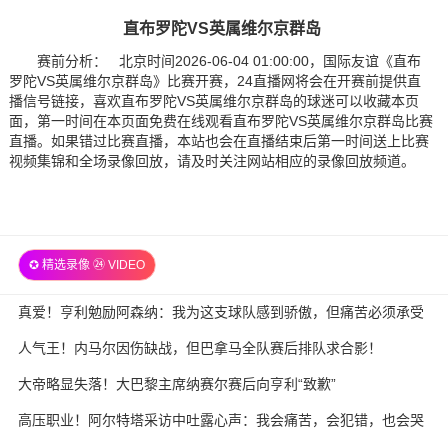
直布罗陀VS英属维尔京群岛
赛前分析： 北京时间2026-06-04 01:00:00，国际友谊《直布
罗陀VS英属维尔京群岛》比赛开赛，24直播网将会在开赛前提供直
播信号链接，喜欢直布罗陀VS英属维尔京群岛的球迷可以收藏本页
面，第一时间在本页面免费在线观看直布罗陀VS英属维尔京群岛比赛
直播。如果错过比赛直播，本站也会在直播结束后第一时间送上比赛
视频集锦和全场录像回放，请及时关注网站相应的录像回放频道。
✪ 精选录像 ㉔ VIDEO
真爱！亨利勉励阿森纳：我为这支球队感到骄傲，但痛苦必须承受
人气王！内马尔因伤缺战，但巴拿马全队赛后排队求合影！
大帝略显失落！大巴黎主席纳赛尔赛后向亨利“致歉”
高压职业！阿尔特塔采访中吐露心声：我会痛苦，会犯错，也会哭