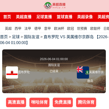
首页
英超直播
足球直播
篮球直播
英超录像
英超
英超
西甲
法甲
德甲
意甲
欧洲杯
欧冠
世预赛
欧联杯
日
首页
>
足球
>
国际友谊
>
直布罗陀 VS 英属维尔京群岛 【2026-
06-04 01:00:00】
2026-06-04 01:00:00
国际友谊
已结束
直布罗陀
英属维尔京
群岛
高清直播
咪咕体育
免费直播
腾讯体育