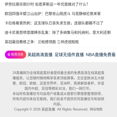
伊劳拉离任倒计时 伯恩茅斯这一年究竟做对了什么？
欧冠四强半壁江山出炉：巴黎坐山观虎斗 马竞静候伦敦来客
卡拉格看衰热刺：这支球队已丧失求生欲，连狼队都踢不过了
迪卡尼奥怒喷意媒捧杀乱象：除了多纳鲁马和托纳利，意大利还剩
几个真球星？
英冠最佳教练之争：兰帕德领跑 三帅虎视眈眈
英超高清直播
足球无插件直播
NBA直播免费看
✪ 体育词条
24直播网为全球英超爱好者提供最全面的免费高清在线英超直
播服务，让您随时随地畅享各类顶级赛事。无论是欧洲五大联
赛、欧冠、欧联，还是世界杯、亚洲杯、南美解放者杯，亦或
国内中超、亚冠等精彩对决，我们一网打尽。
本站所有直播信号均由用户收集或从搜索引擎搜索整理获得，
所有内容均来自互联网，我们自身不提供任何直播信号和视频
内容。
Copyright © 2026 英超直播. All Rights Reserved.
网站地图