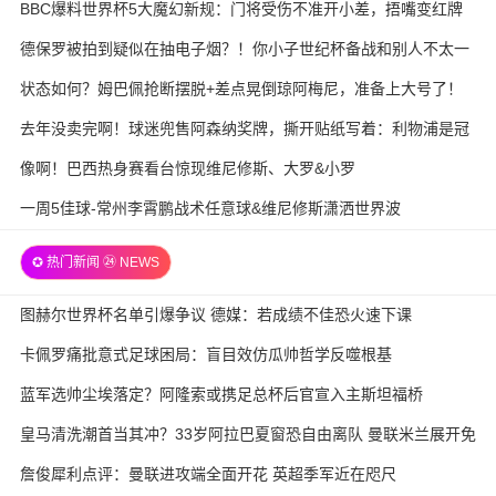
BBC爆料世界杯5大魔幻新规：门将受伤不准开小差，捂嘴变红牌
德保罗被拍到疑似在抽电子烟？！你小子世纪杯备战和别人不太一
样
状态如何？姆巴佩抢断摆脱+差点晃倒琼阿梅尼，准备上大号了！
去年没卖完啊！球迷兜售阿森纳奖牌，撕开贴纸写着：利物浦是冠
军
像啊！巴西热身赛看台惊现维尼修斯、大罗&小罗
一周5佳球-常州李霄鹏战术任意球&维尼修斯潇洒世界波
✪ 热门新闻 ㉔ NEWS
图赫尔世界杯名单引爆争议 德媒：若成绩不佳恐火速下课
卡佩罗痛批意式足球困局：盲目效仿瓜帅哲学反噬根基
蓝军选帅尘埃落定？阿隆索或携足总杯后官宣入主斯坦福桥
皇马清洗潮首当其冲？33岁阿拉巴夏窗恐自由离队 曼联米兰展开免
签争夺战
詹俊犀利点评：曼联进攻端全面开花 英超季军近在咫尺