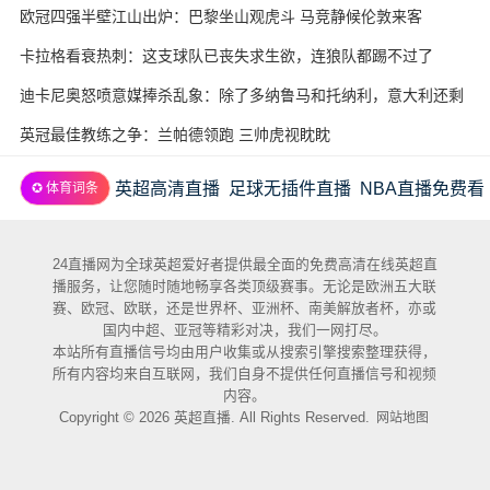
欧冠四强半壁江山出炉：巴黎坐山观虎斗 马竞静候伦敦来客
卡拉格看衰热刺：这支球队已丧失求生欲，连狼队都踢不过了
迪卡尼奥怒喷意媒捧杀乱象：除了多纳鲁马和托纳利，意大利还剩
几个真球星？
英冠最佳教练之争：兰帕德领跑 三帅虎视眈眈
英超高清直播
足球无插件直播
NBA直播免费看
✪ 体育词条
24直播网为全球英超爱好者提供最全面的免费高清在线英超直
播服务，让您随时随地畅享各类顶级赛事。无论是欧洲五大联
赛、欧冠、欧联，还是世界杯、亚洲杯、南美解放者杯，亦或
国内中超、亚冠等精彩对决，我们一网打尽。
本站所有直播信号均由用户收集或从搜索引擎搜索整理获得，
所有内容均来自互联网，我们自身不提供任何直播信号和视频
内容。
Copyright © 2026 英超直播. All Rights Reserved.
网站地图