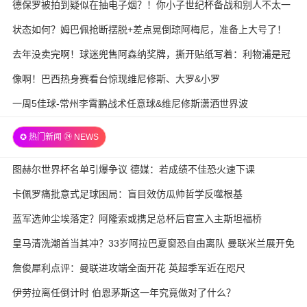
德保罗被拍到疑似在抽电子烟？！你小子世纪杯备战和别人不太一
样
状态如何？姆巴佩抢断摆脱+差点晃倒琼阿梅尼，准备上大号了！
去年没卖完啊！球迷兜售阿森纳奖牌，撕开贴纸写着：利物浦是冠
军
像啊！巴西热身赛看台惊现维尼修斯、大罗&小罗
一周5佳球-常州李霄鹏战术任意球&维尼修斯潇洒世界波
✪ 热门新闻 ㉔ NEWS
图赫尔世界杯名单引爆争议 德媒：若成绩不佳恐火速下课
卡佩罗痛批意式足球困局：盲目效仿瓜帅哲学反噬根基
蓝军选帅尘埃落定？阿隆索或携足总杯后官宣入主斯坦福桥
皇马清洗潮首当其冲？33岁阿拉巴夏窗恐自由离队 曼联米兰展开免
签争夺战
詹俊犀利点评：曼联进攻端全面开花 英超季军近在咫尺
伊劳拉离任倒计时 伯恩茅斯这一年究竟做对了什么？