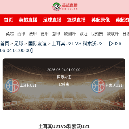
首页
英超直播
足球直播
篮球直播
英超录像
英超
英超
西甲
法甲
德甲
意甲
欧洲杯
欧冠
世预赛
欧联杯
日
首页
>
足球
>
国际友谊
>
土耳其U21 VS 科索沃U21 【2026-
06-04 01:00:00】
2026-06-04 01:00:00
国际友谊
已结束
土耳其U21
科索沃U21
土耳其U21VS科索沃U21