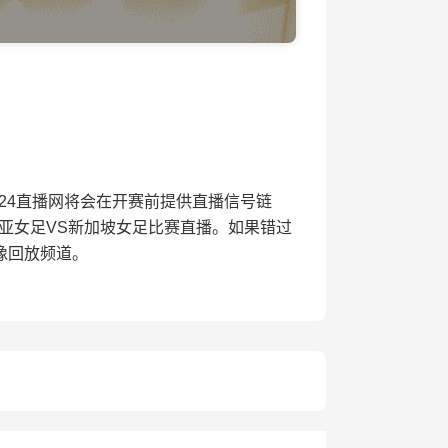
开赛，24直播网将会在开赛前提供直播信号链
亚女足VS新加坡女足比赛直播。如果错过
像回放频道。