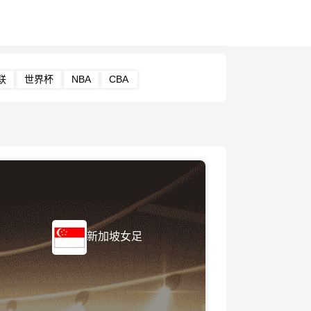
联
世界杯
NBA
CBA
新加坡女足