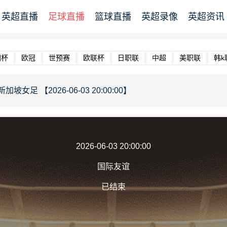
英超直播
足球直播
篮球直播
英超录像
英超资讯
洲杯
欧冠
世预赛
欧联杯
日职联
中超
美职联
韩k
坡女足 【2026-06-03 20:00:00】
2026-06-03 20:00:00
国际友谊
已结束