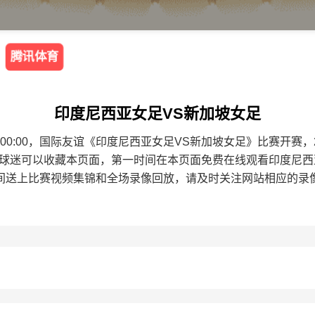
腾讯体育
印度尼西亚女足VS新加坡女足
3 20:00:00，国际友谊《印度尼西亚女足VS新加坡女足》比赛
的球迷可以收藏本页面，第一时间在本页面免费在线观看印度尼西
间送上比赛视频集锦和全场录像回放，请及时关注网站相应的录