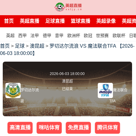
首页
英超直播
足球直播
篮球直播
英超录像
英超
英超
西甲
法甲
德甲
意甲
欧洲杯
欧冠
世预赛
欧联杯
日
首页
>
足球
>
澳昆超
>
罗切达尔流浪 VS 魔法联合TFA 【2026-
06-03 18:00:00】
2026-06-03 18:00:00
澳昆超
已结束
罗切达尔流
魔法联合
浪
TFA
高清直播
咪咕体育
免费直播
腾讯体育