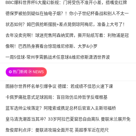
BBC爆料世界杯5大魔幻新规：门将受伤不准开小差，捂嘴变红牌
德保罗被拍到疑似在抽电子烟？！你小子世纪杯备战和别人不太一
样
状态如何？姆巴佩抢断摆脱+差点晃倒琼阿梅尼，准备上大号了！
去年没卖完啊！球迷兜售阿森纳奖牌，撕开贴纸写着：利物浦是冠
军
像啊！巴西热身赛看台惊现维尼修斯、大罗&小罗
一周5佳球-常州李霄鹏战术任意球&维尼修斯潇洒世界波
✪ 热门新闻 ㉔ NEWS
图赫尔世界杯名单引爆争议 德媒：若成绩不佳恐火速下课
卡佩罗痛批意式足球困局：盲目效仿瓜帅哲学反噬根基
蓝军选帅尘埃落定？阿隆索或携足总杯后官宣入主斯坦福桥
皇马清洗潮首当其冲？33岁阿拉巴夏窗恐自由离队 曼联米兰展开免
签争夺战
詹俊犀利点评：曼联进攻端全面开花 英超季军近在咫尺