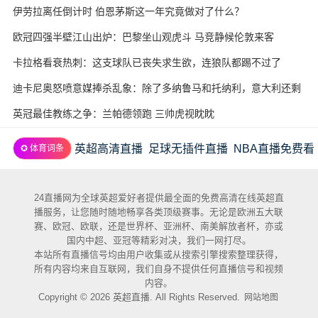
伊劳拉离任倒计时 伯恩茅斯这一年究竟做对了什么？
欧冠四强半壁江山出炉：巴黎坐山观虎斗 马竞静候伦敦来客
卡拉格看衰热刺：这支球队已丧失求生欲，连狼队都踢不过了
迪卡尼奥怒喷意媒捧杀乱象：除了多纳鲁马和托纳利，意大利还剩
几个真球星？
英冠最佳教练之争：兰帕德领跑 三帅虎视眈眈
英超高清直播
足球无插件直播
NBA直播免费看
✪ 体育词条
24直播网为全球英超爱好者提供最全面的免费高清在线英超直
播服务，让您随时随地畅享各类顶级赛事。无论是欧洲五大联
赛、欧冠、欧联，还是世界杯、亚洲杯、南美解放者杯，亦或
国内中超、亚冠等精彩对决，我们一网打尽。
本站所有直播信号均由用户收集或从搜索引擎搜索整理获得，
所有内容均来自互联网，我们自身不提供任何直播信号和视频
内容。
Copyright © 2026 英超直播. All Rights Reserved.
网站地图