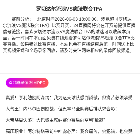
罗切达尔流浪VS魔法联合TFA
赛前分析： 北京时间2026-06-03 18:00:00，澳昆超《罗切达
尔流浪VS魔法联合TFA》比赛开赛，24直播网将会在开赛前提供直播
信号链接，喜欢罗切达尔流浪VS魔法联合TFA的球迷可以收藏本页
面，第一时间在本页面免费在线观看罗切达尔流浪VS魔法联合TFA比
赛直播。如果错过比赛直播，本站也会在直播结束后第一时间送上比
赛视频集锦和全场录像回放，请及时关注网站相应的录像回放频道。
✪ 精选录像 ㉔ VIDEO
真爱！亨利勉励阿森纳：我为这支球队感到骄傲，但痛苦必须承受
人气王！内马尔因伤缺战，但巴拿马全队赛后排队求合影！
大帝略显失落！大巴黎主席纳赛尔赛后向亨利“致歉”
高压职业！阿尔特塔采访中吐露心声：我会痛苦，会犯错，也会哭