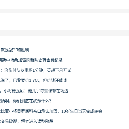
，就是冠军和胜利
！朗斯中场桑加雷刷新队史转会费纪录
新规：治伤时队友离场1分钟，英超下月开试
说了，巴黎要价1.7亿，但价钱还能谈
训，小将德瓦尼：他几乎每堂课都在场边
森纳啊，你们到底在犹豫什么？
比亚小将奥罗斯科亲口承认加盟，18岁生日当天完成转会
松交易破裂，博弈进入读秒阶段