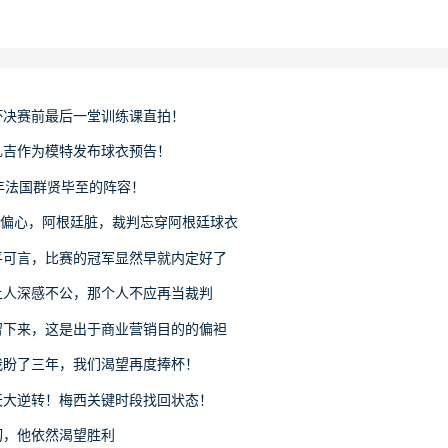
杯决赛前最后一堂训练课直拍！
扎吉作为模特发布球衣预告！
年法国群贤毕至的阵容！
裁判偏心，阿根廷脏，裁判忘穿阿根廷球衣
平可言，比赛的冠军显然早就内定好了
让人深感不公，那个人不应再当裁判
留下来，这是出于商业营销目的的偏袒
我盼了三年，我们渴望再度捧杯！
天大逆转！梅西关键时段找回状态！
切，他依然渴望胜利