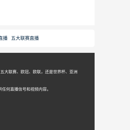
直播
五大联赛直播
洲五大联赛、欧冠、欧联，还是世界杯、亚洲
供任何直播信号和视频内容。