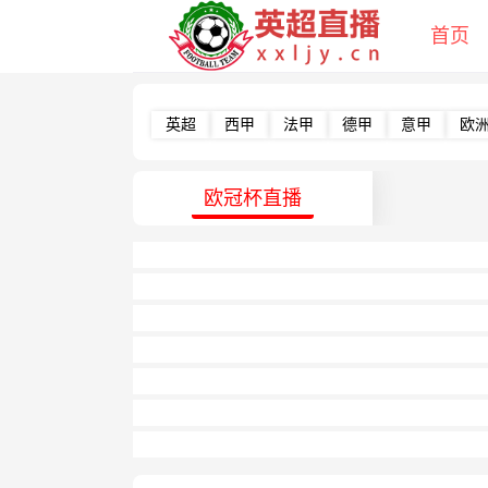
首页
英超
西甲
法甲
德甲
意甲
欧
欧冠杯直播