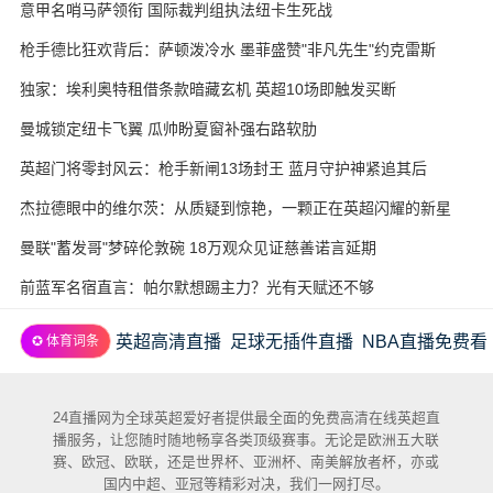
意甲名哨马萨领衔 国际裁判组执法纽卡生死战
枪手德比狂欢背后：萨顿泼冷水 墨菲盛赞"非凡先生"约克雷斯
独家：埃利奥特租借条款暗藏玄机 英超10场即触发买断
曼城锁定纽卡飞翼 瓜帅盼夏窗补强右路软肋
英超门将零封风云：枪手新闸13场封王 蓝月守护神紧追其后
杰拉德眼中的维尔茨：从质疑到惊艳，一颗正在英超闪耀的新星
曼联"蓄发哥"梦碎伦敦碗 18万观众见证慈善诺言延期
前蓝军名宿直言：帕尔默想踢主力？光有天赋还不够
英超高清直播
足球无插件直播
NBA直播免费看
✪ 体育词条
24直播网为全球英超爱好者提供最全面的免费高清在线英超直
播服务，让您随时随地畅享各类顶级赛事。无论是欧洲五大联
赛、欧冠、欧联，还是世界杯、亚洲杯、南美解放者杯，亦或
国内中超、亚冠等精彩对决，我们一网打尽。