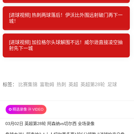
[进球视频] 热刺两球落后！伊沃比外围远射破门再下一
城！
[进球视频] 加拉格尔头球解围不远！威尔逊直接凌空抽
射先下一城
标签
：
比赛集锦
富勒姆
热刺
英超
英超第28轮
足球
✪ 精选录像 ㉔ VIDEO
03月02日 英超第28轮 阿森纳vs切尔西 全场录像