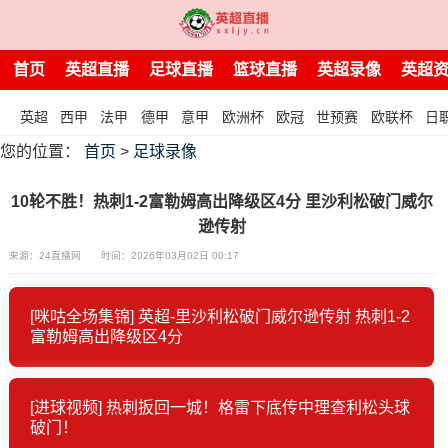
首页
英超直播
足球直播
篮球直播
英超录像
英超
英超
西甲
法甲
德甲
意甲
欧洲杯
欧冠
世预赛
欧联杯
日
您的位置：
首页
>
足球录像
10轮不胜！热刺1-2富勒姆高出降级区4分 里沙利松破门威尔
逊传射
来源：24直播网
时间：2026年03月02日 00:17
[咪咕全场集锦] 英超-里沙利松破门威尔逊传射 热刺1-2
富勒姆高出降级区4分
[进球视频] 热刺扳回一城！格雷下底传中理查利松头球
破门！