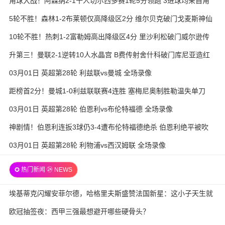
角球大战！阿森纳2-1十人切尔西多赛1轮5分领跑 3进球均来自角
球
5轮不胜！森林1-2布莱顿仅高降级区2分 维尔贝克破门戈麦斯神仙
球
10轮不胜！热刺1-2富勒姆高出降级区4分 里沙利松破门威尔逊传
射
升第三！曼联2-1逆转10人水晶宫 B费传射舍什科破门库尼亚造红
点
03月01日 英超第28轮 利兹联vs曼城 全场录像
距榜首2分！曼城1-0利兹联联赛4连胜 塞梅尼奥制胜勒温失单刀
03月01日 英超第28轮 伯恩利vs布伦特福德 全场录像
神剧情！伯恩利连扳3球仍3-4遭布伦特福德绝杀 伯恩利绝平被吹
03月01日 英超第28轮 利物浦vs西汉姆联 全场录像
✪ 热门新闻 ㉔ NEWS
埃基蒂克闪耀安菲尔德，哈格里夫斯盛赞法国新星：这小子天生就
是顶级前锋的料
欧冠抽签夜：西甲三强最想避开哪些硬骨头？