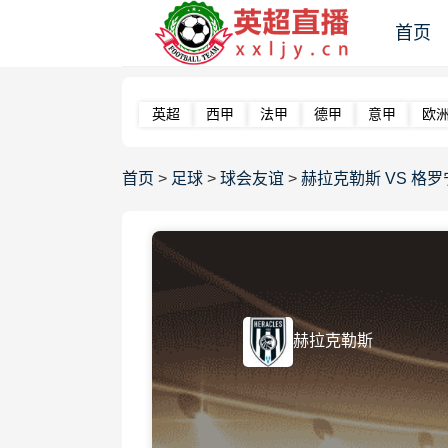
首页
英超
西甲
法甲
德甲
意甲
欧
首页
>
足球
>
球会友谊
>
赫拉克勒斯 VS 格罗宁根 
赫拉克勒斯