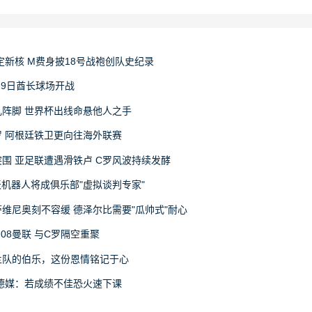
定新核 M费身披18号战袍创队史纪录
月9日酋长球场开战
阵脚 世界杯出线命悬他人之手
 阿根廷铁卫更向往海外联赛
围 亚足联遭遇滑铁卢 C罗风波持续发酵
天机器人将成俱乐部"虚拟谈判专家"
维尼奥刻不容缓 德泽尔比需要"瓜帅式"耐心
08曼联 与C罗隔空重聚
兰队的伯乐，这份恩情铭记于心
德媒：若成绩不佳恐火速下课