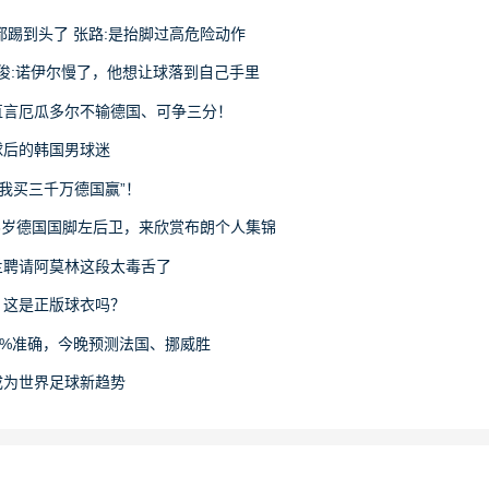
都踢到头了 张路:是抬脚过高危险动作
詹俊:诺伊尔慢了，他想让球落到自己手里
直言厄瓜多尔不输德国、可争三分！
球后的韩国男球迷
“我买三千万德国赢”！
23岁德国国脚左后卫，来欣赏布朗个人集锦
兰聘请阿莫林这段太毒舌了
：这是正版球衣吗？
0%准确，今晚预测法国、挪威胜
成为世界足球新趋势