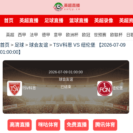
首页
英超直播
足球直播
篮球直播
英超录像
英超
英超
西甲
法甲
德甲
意甲
欧洲杯
欧冠
世预赛
欧联杯
日
首页
>
足球
>
球会友谊
>
TSV科恩 VS 纽伦堡 【2026-07-09
01:00:00】
2026-07-09 01:00:00
球会友谊
已结束
TSV科恩
纽伦堡
高清直播
咪咕体育
免费直播
腾讯体育