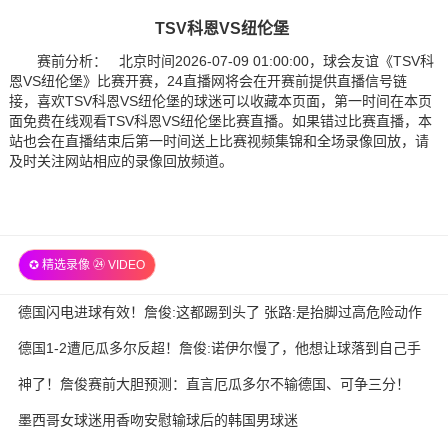
TSV科恩VS纽伦堡
赛前分析： 北京时间2026-07-09 01:00:00，球会友谊《TSV科
恩VS纽伦堡》比赛开赛，24直播网将会在开赛前提供直播信号链
接，喜欢TSV科恩VS纽伦堡的球迷可以收藏本页面，第一时间在本页
面免费在线观看TSV科恩VS纽伦堡比赛直播。如果错过比赛直播，本
站也会在直播结束后第一时间送上比赛视频集锦和全场录像回放，请
及时关注网站相应的录像回放频道。
✪ 精选录像 ㉔ VIDEO
德国闪电进球有效！詹俊:这都踢到头了 张路:是抬脚过高危险动作
德国1-2遭厄瓜多尔反超！詹俊:诺伊尔慢了，他想让球落到自己手
里
神了！詹俊赛前大胆预测：直言厄瓜多尔不输德国、可争三分！
墨西哥女球迷用香吻安慰输球后的韩国男球迷