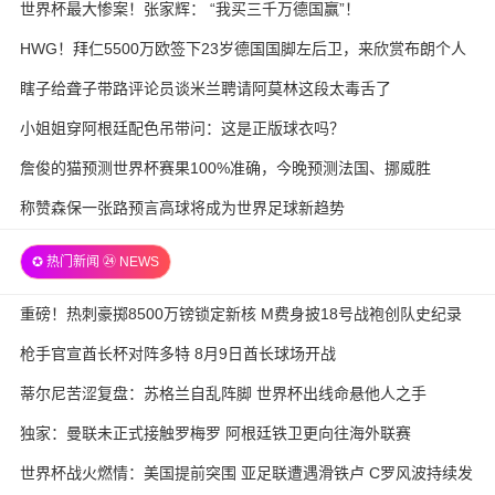
世界杯最大惨案！张家辉： “我买三千万德国赢”！
HWG！拜仁5500万欧签下23岁德国国脚左后卫，来欣赏布朗个人
集锦
瞎子给聋子带路评论员谈米兰聘请阿莫林这段太毒舌了
小姐姐穿阿根廷配色吊带问：这是正版球衣吗？
詹俊的猫预测世界杯赛果100%准确，今晚预测法国、挪威胜
称赞森保一张路预言高球将成为世界足球新趋势
✪ 热门新闻 ㉔ NEWS
重磅！热刺豪掷8500万镑锁定新核 M费身披18号战袍创队史纪录
枪手官宣酋长杯对阵多特 8月9日酋长球场开战
蒂尔尼苦涩复盘：苏格兰自乱阵脚 世界杯出线命悬他人之手
独家：曼联未正式接触罗梅罗 阿根廷铁卫更向往海外联赛
世界杯战火燃情：美国提前突围 亚足联遭遇滑铁卢 C罗风波持续发