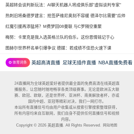
酵
英超转会谈判新玩法：AI聊天机器人将成俱乐部"虚拟谈判专家"
热刺旧将桑德罗建言：抢签萨维尼奥刻不容缓 德泽尔比需要"瓜帅
式"耐心
红魔引援再添猛将？M费梦回08曼联 与C罗隔空重聚
梅努：卡里克是我入选英格兰队的伯乐，这份恩情铭记于心
图赫尔世界杯名单引爆争议 德媒：若成绩不佳恐火速下课
英超高清直播
足球无插件直播
NBA直播免费看
✪ 体育词条
24直播网为全球英超爱好者提供最全面的免费高清在线英超直
播服务，让您随时随地畅享各类顶级赛事。无论是欧洲五大联
赛、欧冠、欧联，还是世界杯、亚洲杯、南美解放者杯，亦或
国内中超、亚冠等精彩对决，我们一网打尽。
本站所有直播信号均由用户收集或从搜索引擎搜索整理获得，
所有内容均来自互联网，我们自身不提供任何直播信号和视频
内容。
Copyright © 2026 英超直播. All Rights Reserved.
网站地图