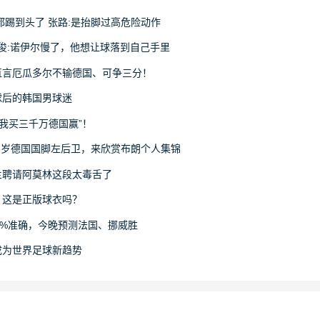
都踢到头了 张路:是抬脚过高危险动作
詹俊:诺伊尔慢了，他想让球落到自己手里
直言厄瓜多尔不输德国、可争三分！
球后的韩国男球迷
“我买三千万德国赢”！
23岁德国国脚左后卫，来欣赏布朗个人集锦
兰聘请阿莫林这段太毒舌了
：这是正版球衣吗？
0%准确，今晚预测法国、挪威胜
成为世界足球新趋势