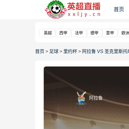
首页
英超
西甲
法甲
德甲
意甲
欧
首页
>
足球
>
里约杯
>
阿拉鲁 VS 圣克里斯托旺RJ
阿拉鲁