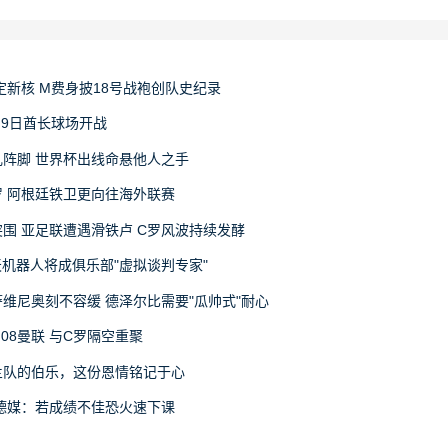
定新核 M费身披18号战袍创队史纪录
月9日酋长球场开战
阵脚 世界杯出线命悬他人之手
 阿根廷铁卫更向往海外联赛
围 亚足联遭遇滑铁卢 C罗风波持续发酵
天机器人将成俱乐部"虚拟谈判专家"
维尼奥刻不容缓 德泽尔比需要"瓜帅式"耐心
08曼联 与C罗隔空重聚
兰队的伯乐，这份恩情铭记于心
德媒：若成绩不佳恐火速下课