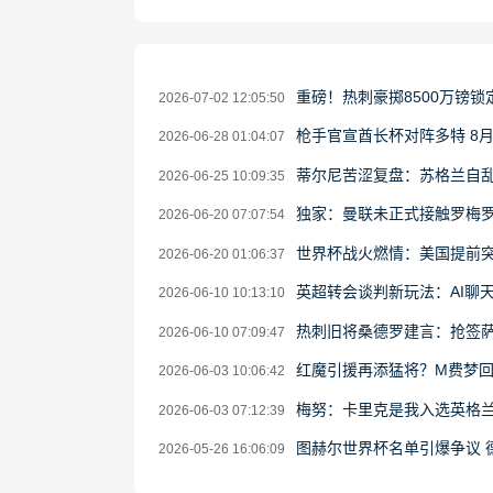
重磅！热刺豪掷8500万镑锁
2026-07-02 12:05:50
枪手官宣酋长杯对阵多特 8
2026-06-28 01:04:07
蒂尔尼苦涩复盘：苏格兰自乱
2026-06-25 10:09:35
独家：曼联未正式接触罗梅罗
2026-06-20 07:07:54
世界杯战火燃情：美国提前突
2026-06-20 01:06:37
英超转会谈判新玩法：AI聊
2026-06-10 10:13:10
热刺旧将桑德罗建言：抢签萨
2026-06-10 07:09:47
红魔引援再添猛将？M费梦回
2026-06-03 10:06:42
梅努：卡里克是我入选英格
2026-06-03 07:12:39
图赫尔世界杯名单引爆争议 
2026-05-26 16:06:09