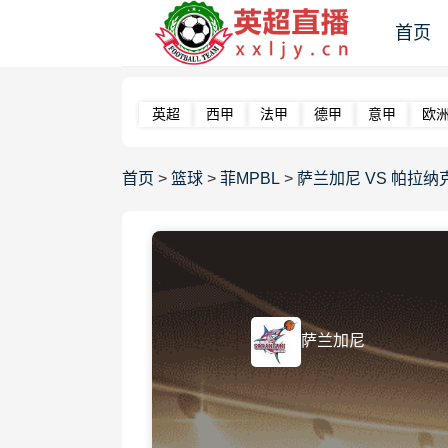
首页
英超
西甲
法甲
德甲
意甲
欧
首页
>
篮球
>
菲MPBL
>
萨兰加尼 VS 帕拉纳克爱国
萨兰加尼