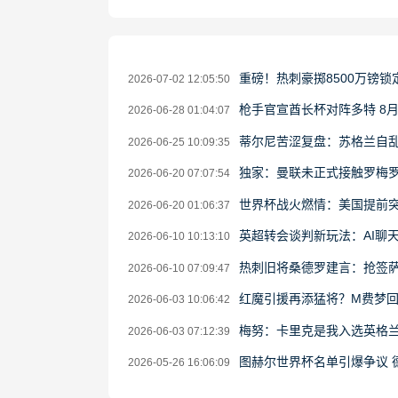
重磅！热刺豪掷8500万镑锁
2026-07-02 12:05:50
枪手官宣酋长杯对阵多特 8
2026-06-28 01:04:07
蒂尔尼苦涩复盘：苏格兰自乱
2026-06-25 10:09:35
独家：曼联未正式接触罗梅罗
2026-06-20 07:07:54
世界杯战火燃情：美国提前突
2026-06-20 01:06:37
英超转会谈判新玩法：AI聊
2026-06-10 10:13:10
热刺旧将桑德罗建言：抢签萨
2026-06-10 07:09:47
红魔引援再添猛将？M费梦回
2026-06-03 10:06:42
梅努：卡里克是我入选英格
2026-06-03 07:12:39
图赫尔世界杯名单引爆争议 
2026-05-26 16:06:09