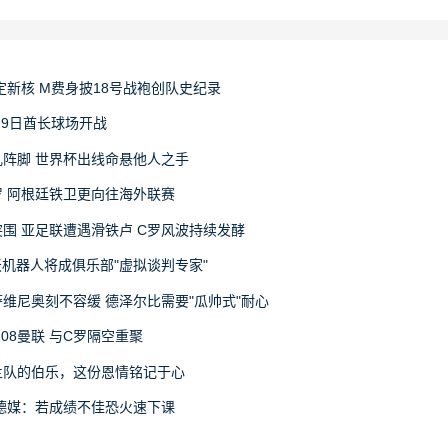
定新核 M费身披18号战袍创队史纪录
月9日酋长球场开战
阵脚 世界杯出线命悬他人之手
 阿根廷铁卫更向往海外联赛
围 亚足联遭遇滑铁卢 C罗风波持续发酵
天机器人将成俱乐部"虚拟谈判专家"
维尼奥刻不容缓 德泽尔比需要"瓜帅式"耐心
08曼联 与C罗隔空重聚
兰队的伯乐，这份恩情铭记于心
德媒：若成绩不佳恐火速下课