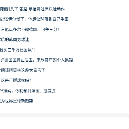
都踢到头了 张路:是抬脚过高危险动作
詹俊:诺伊尔慢了，他想让球落到自己手里
直言厄瓜多尔不输德国、可争三分！
球后的韩国男球迷
“我买三千万德国赢”！
23岁德国国脚左后卫，来欣赏布朗个人集锦
兰聘请阿莫林这段太毒舌了
：这是正版球衣吗？
0%准确，今晚预测法国、挪威胜
成为世界足球新趋势