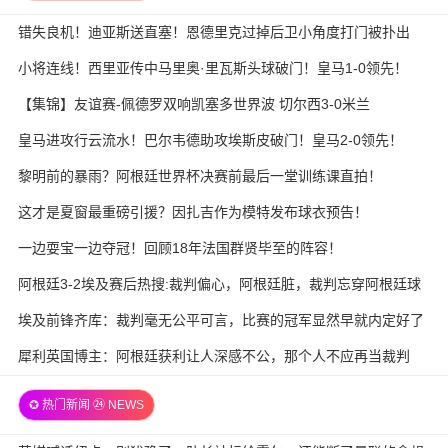
错失良机！迪亚斯送直塞！恩德里克过掉后卫小角度打门被扑出
小将连线！西里亚传中马里奥·里瓦斯头球破门！皇马1-0领先！
【集锦】友谊赛-佩德罗双响凯塞多世界波 切尔西3-0米兰
皇马进攻行云流水！巴尔韦德助攻埃斯皮破门！皇马2-0领先！
黎明前的暴雨？阿根廷世界杯决赛前最后一堂训练课直拍！
这才是夏窗最重磅引援？因扎吉作为模特发布球衣预告！
一边耍宝一边夺冠！回顾18年法国群贤毕至的阵容！
阿根廷3-2埃及赛后热搜:裁判偏心，阿根廷脏，裁判忘穿阿根廷球
衣
埃及前锋齐库：裁判毫无公平可言，比赛的冠军显然早就内定好了
犀利英国博主：阿根廷获利让人深感不公，那个人不应再当裁判
✪ 热门新闻 ㉔ NEWS