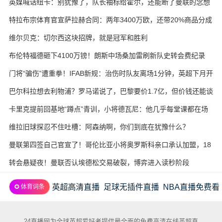
英媒喊话纽卡：别犹豫了，队长袖标给霍尔，还能断了曼联的念想
特拉布宗体育官宣萨拉赫合同：两年3400万欧，还带20%商品分成
维尔贝克：切尔西这块招牌，就是冠军和胜利
布伦特福德砸下4100万镑！朗斯中场桑加雷刷新队史转会费纪录
门将“骗伤”遭重拳！IFAB新规：治伤时队友离场1分钟，英超下月开
试
巴尔科拉想去利物浦？罗马诺说了，巴黎要价1.7亿，但价钱还能谈
卡里克提前回基地“蹲点”青训，小将德瓦尼：他几乎每堂课都在场
边
维拉旧球探忍不住吐槽：阿森纳啊，你们到底在犹豫什么？
曼联第四签自己官宣了！哥伦比亚小将奥罗斯科亲口承认加盟，18
岁生日当天完成转会
转会悬疑夜！曼联否认埃德松交易破裂，博弈进入读秒阶段
英超高清直播
足球无插件直播
NBA直播免费看
✪ 体育词条
24直播网为全球英超爱好者提供最全面的免费高清在线英超直