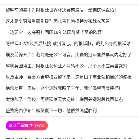
黎明前的暴雨？阿根廷世界杯决赛前最后一堂训练课直拍！
这才是夏窗最重磅引援？因扎吉作为模特发布球衣预告！
一边耍宝一边夺冠！回顾18年法国群贤毕至的阵容！
阿根廷3-2埃及赛后热搜:裁判偏心，阿根廷脏，裁判忘穿阿根廷球
衣
埃及前锋齐库：裁判毫无公平可言，比赛的冠军显然早就内定好了
犀利英国博主：阿根廷获利让人深感不公，那个人不应再当裁判
埃及主帅：赛事方希望梅西留下来，这是出于商业营销目的的偏袒
绝杀功臣！恩佐：这个进球我盼了三年，我们渴望再度捧杯！
太惊险了！詹俊：阿根廷惊天大逆转！梅西关键时段找回状态！
盛赞梅西伊布：即使赢下一切，他依然渴望胜利
✪ 热门新闻 ㉔ NEWS