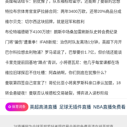
英媒喊话纽卡：别犹豫了，队长袖标给霍尔，还能断了曼联的念想
特拉布宗体育官宣萨拉赫合同：两年3400万欧，还带20%商品分成
维尔贝克：切尔西这块招牌，就是冠军和胜利
布伦特福德砸下4100万镑！朗斯中场桑加雷刷新队史转会费纪录
门将“骗伤”遭重拳！IFAB新规：治伤时队友离场1分钟，英超下月开
试
巴尔科拉想去利物浦？罗马诺说了，巴黎要价1.7亿，但价钱还能谈
卡里克提前回基地“蹲点”青训，小将德瓦尼：他几乎每堂课都在场
边
维拉旧球探忍不住吐槽：阿森纳啊，你们到底在犹豫什么？
曼联第四签自己官宣了！哥伦比亚小将奥罗斯科亲口承认加盟，18
岁生日当天完成转会
转会悬疑夜！曼联否认埃德松交易破裂，博弈进入读秒阶段
英超高清直播
足球无插件直播
NBA直播免费看
✪ 体育词条
24直播网为全球英超爱好者提供最全面的免费高清在线英超直