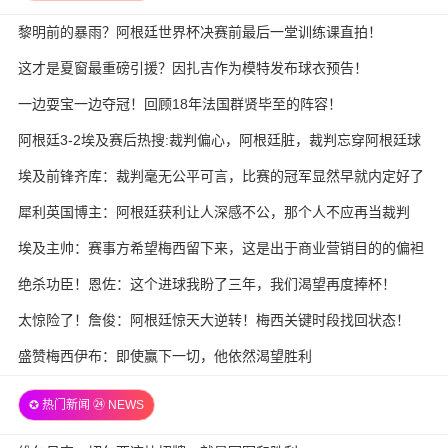
黎明前的暴雨？阿根廷世界杯决赛前最后一堂训练课直拍！
这才是夏窗最重磅引援？因扎吉作为模特发布球衣预告！
一边耍宝一边夺冠！回顾18年法国群贤毕至的阵容！
阿根廷3-2埃及赛后热搜:裁判偏心，阿根廷脏，裁判忘穿阿根廷球
衣
埃及前锋齐库：裁判毫无公平可言，比赛的冠军显然早就内定好了
犀利英国博主：阿根廷获利让人深感不公，那个人不应再当裁判
埃及主帅：赛事方希望梅西留下来，这是出于商业营销目的的偏袒
绝杀功臣！恩佐：这个进球我盼了三年，我们渴望再度捧杯！
太惊险了！詹俊：阿根廷惊天大逆转！梅西关键时段找回状态！
盛赞梅西伊布：即使赢下一切，他依然渴望胜利
✪ 热门新闻 ㉔ NEWS