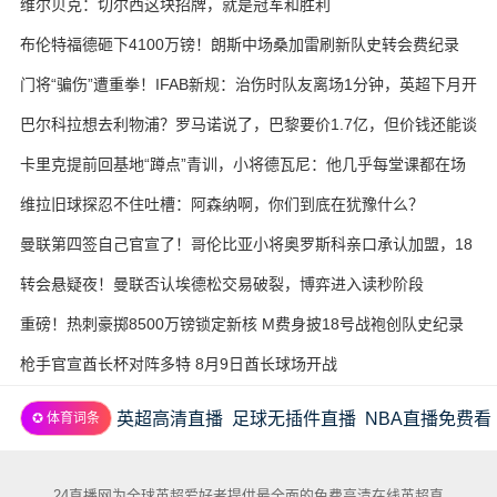
维尔贝克：切尔西这块招牌，就是冠军和胜利
布伦特福德砸下4100万镑！朗斯中场桑加雷刷新队史转会费纪录
门将“骗伤”遭重拳！IFAB新规：治伤时队友离场1分钟，英超下月开
试
巴尔科拉想去利物浦？罗马诺说了，巴黎要价1.7亿，但价钱还能谈
卡里克提前回基地“蹲点”青训，小将德瓦尼：他几乎每堂课都在场
边
维拉旧球探忍不住吐槽：阿森纳啊，你们到底在犹豫什么？
曼联第四签自己官宣了！哥伦比亚小将奥罗斯科亲口承认加盟，18
岁生日当天完成转会
转会悬疑夜！曼联否认埃德松交易破裂，博弈进入读秒阶段
重磅！热刺豪掷8500万镑锁定新核 M费身披18号战袍创队史纪录
枪手官宣酋长杯对阵多特 8月9日酋长球场开战
英超高清直播
足球无插件直播
NBA直播免费看
✪ 体育词条
24直播网为全球英超爱好者提供最全面的免费高清在线英超直