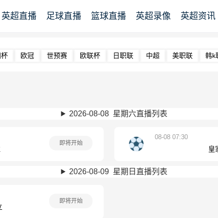
英超直播
足球直播
篮球直播
英超录像
英超资讯
洲杯
欧冠
世预赛
欧联杯
日职联
中超
美职联
韩k
2026-08-08 星期六直播列表
08-08 07:30
即将开始
拉
皇
2026-08-09 星期日直播列表
即将开始
立