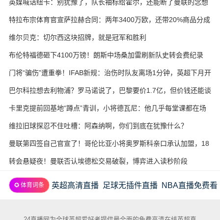
英媒喊话纽卡：别犹豫了，队长袖标给霍尔，还能断了曼联的念想
特拉布宗体育官宣萨拉赫合同：两年3400万欧，还带20%商品分成
维尔贝克：切尔西这块招牌，就是冠军和胜利
布伦特福德砸下4100万镑！朗斯中场桑加雷刷新队史转会费纪录
门将“骗伤”遭重拳！IFAB新规：治伤时队友离场1分钟，英超下月开
试
巴尔科拉想去利物浦？罗马诺说了，巴黎要价1.7亿，但价钱还能谈
卡里克提前回基地“蹲点”青训，小将德瓦尼：他几乎每堂课都在场
边
维拉旧球探忍不住吐槽：阿森纳啊，你们到底在犹豫什么？
曼联第四签自己官宣了！哥伦比亚小将奥罗斯科亲口承认加盟，18
岁生日当天完成转会
转会悬疑夜！曼联否认埃德松交易破裂，博弈进入读秒阶段
英超高清直播
足球无插件直播
NBA直播免费看
✪ 体育词条
24直播网为全球英超爱好者提供最全面的免费高清在线英超直