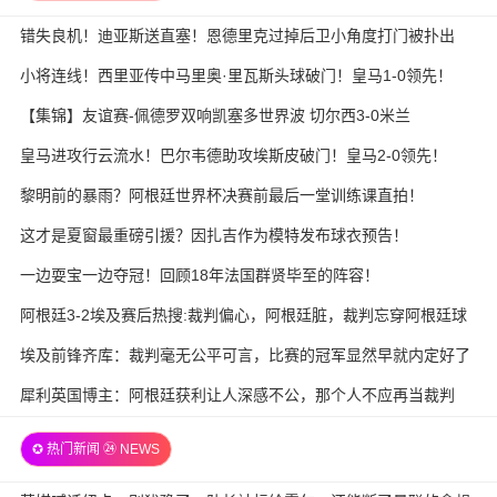
错失良机！迪亚斯送直塞！恩德里克过掉后卫小角度打门被扑出
小将连线！西里亚传中马里奥·里瓦斯头球破门！皇马1-0领先！
【集锦】友谊赛-佩德罗双响凯塞多世界波 切尔西3-0米兰
皇马进攻行云流水！巴尔韦德助攻埃斯皮破门！皇马2-0领先！
黎明前的暴雨？阿根廷世界杯决赛前最后一堂训练课直拍！
这才是夏窗最重磅引援？因扎吉作为模特发布球衣预告！
一边耍宝一边夺冠！回顾18年法国群贤毕至的阵容！
阿根廷3-2埃及赛后热搜:裁判偏心，阿根廷脏，裁判忘穿阿根廷球
衣
埃及前锋齐库：裁判毫无公平可言，比赛的冠军显然早就内定好了
犀利英国博主：阿根廷获利让人深感不公，那个人不应再当裁判
✪ 热门新闻 ㉔ NEWS